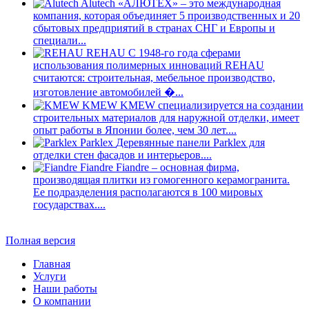
Alutech
«АЛЮТЕХ» – это международная
компания, которая объединяет 5 производственных и 20
сбытовых предприятий в странах СНГ и Европы и
специали...
REHAU
С 1948-го года сферами
использования полимерных инноваций REHAU
считаются: строительная, мебельное производство,
изготовление автомобилей �...
KMEW
KMEW специализируется на создании
строительных материалов для наружной отделки, имеет
опыт работы в Японии более, чем 30 лет....
Parklex
Деревянные панели Parklex для
отделки стен фасадов и интерьеров....
Fiandre
Fiandre – основная фирма,
производящая плитки из гомогенного керамогранита.
Ее подразделения располагаются в 100 мировых
государствах....
Полная версия
Главная
Услуги
Наши работы
О компании