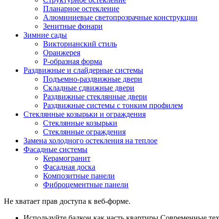
Планарное остекление
Алюминиевые светопрозрачные конструкции
Зенитные фонари
Зимние сады
Викторианский стиль
Оранжерея
Р-образная форма
Раздвижные и слайдерные системы
Подъемно-раздвижные двери
Складные сдвижные двери
Раздвижные стеклянные двери
Раздвижные системы с тонким профилем
Стеклянные козырьки и ограждения
Стеклянные козырьки
Стеклянные ограждения
Замена холодного остекления на теплое
Фасадные системы
Керамогранит
Фасадная доска
Композитные панели
Фиброцементные панели
Не хватает прав доступа к веб-форме.
Используйте балкон как часть квартиры
Современные тех