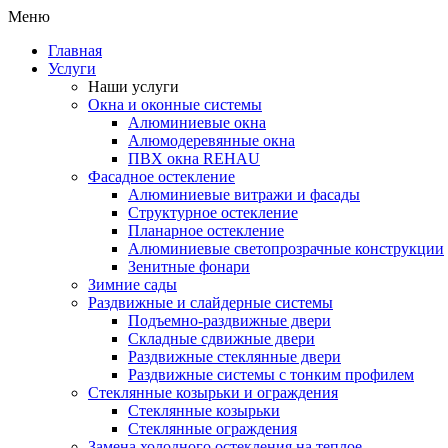
Меню
Главная
Услуги
Наши услуги
Окна и оконные системы
Алюминиевые окна
Алюмодеревянные окна
ПВХ окна REHAU
Фасадное остекление
Алюминиевые витражи и фасады
Структурное остекление
Планарное остекление
Алюминиевые светопрозрачные конструкции
Зенитные фонари
Зимние сады
Раздвижные и слайдерные системы
Подъемно-раздвижные двери
Складные сдвижные двери
Раздвижные стеклянные двери
Раздвижные системы с тонким профилем
Стеклянные козырьки и ограждения
Стеклянные козырьки
Стеклянные ограждения
Замена холодного остекления на теплое