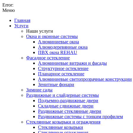
Error:
Меню
Главная
Услуги
Наши услуги
Окна и оконные системы
Алюминиевые окна
Алюмодеревянные окна
ПВХ окна REHAU
Фасадное остекление
Алюминиевые витражи и фасады
Структурное остекление
Планарное остекление
Алюминиевые светопрозрачные конструкции
Зенитные фонари
Зимние сады
Раздвижные и слайдерные системы
Подъемно-раздвижные двери
Складные сдвижные двери
Раздвижные стеклянные двери
Раздвижные системы с тонким профилем
Стеклянные козырьки и ограждения
Стеклянные козырьки
Стеклянные ограждения