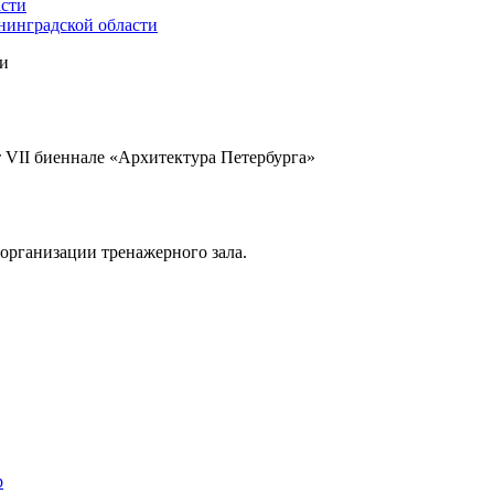
енинградской области
ти
т VII биеннале «Архитектура Петербурга»
организации тренажерного зала.
р