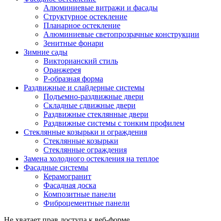
Алюминиевые витражи и фасады
Структурное остекление
Планарное остекление
Алюминиевые светопрозрачные конструкции
Зенитные фонари
Зимние сады
Викторианский стиль
Оранжерея
Р-образная форма
Раздвижные и слайдерные системы
Подъемно-раздвижные двери
Складные сдвижные двери
Раздвижные стеклянные двери
Раздвижные системы с тонким профилем
Стеклянные козырьки и ограждения
Стеклянные козырьки
Стеклянные ограждения
Замена холодного остекления на теплое
Фасадные системы
Керамогранит
Фасадная доска
Композитные панели
Фиброцементные панели
Не хватает прав доступа к веб-форме.